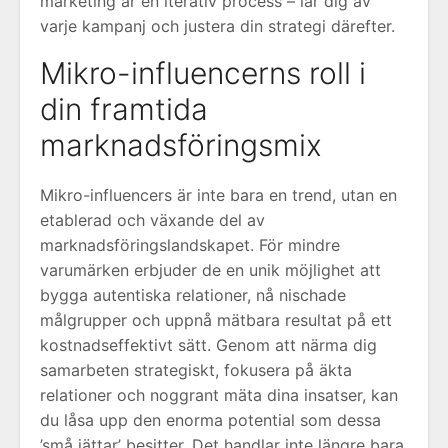
marketing är en iterativ process – lär dig av
varje kampanj och justera din strategi därefter.
Mikro-influencerns roll i
din framtida
marknadsföringsmix
Mikro-influencers är inte bara en trend, utan en
etablerad och växande del av
marknadsföringslandskapet. För mindre
varumärken erbjuder de en unik möjlighet att
bygga autentiska relationer, nå nischade
målgrupper och uppnå mätbara resultat på ett
kostnadseffektivt sätt. Genom att närma dig
samarbeten strategiskt, fokusera på äkta
relationer och noggrant mäta dina insatser, kan
du låsa upp den enorma potential som dessa
’små jättar’ besitter. Det handlar inte längre bara