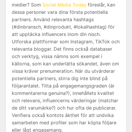
medier? Som
Social Media Today
föreslår, kan
dessa personer vara dina första potentiella
partners. Använd relevanta hashtags
(#dinbransch, #dinprodukt, #lokalhashtag) för
att upptäcka influencers inom din nisch.
Utforska plattformar som Instagram, TikTok och
relevanta bloggar. Det finns också databaser
och verktyg, vissa nämns som exempel i
källorna, som kan underlätta sökandet, även om
vissa kräver prenumeration. När du utvärderar
potentiella partners, stirra dig inte blind på
följarantalet. Titta på engagemangsgraden (är
kommentarerna genuina?), innehållets kvalitet
och relevans, influencerns värderingar (matchar
de ditt varumärke?) och hur ofta de publicerar.
Verifiera också kontots äkthet för att undvika
samarbeten med profiler som har köpta följare
eller lågt engagemang.