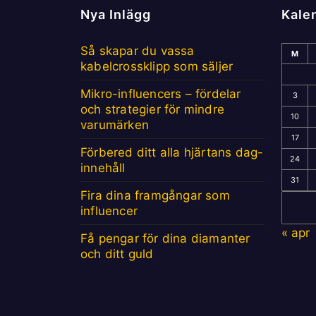
Nya Inlägg
Kale
Så skapar du vassa
M
kabelcrossklipp som säljer
Mikro-influencers – fördelar
3
och strategier för mindre
10
varumärken
17
Förbered ditt alla hjärtans dag-
24
innehåll
31
Fira dina framgångar som
influencer
« apr
Få pengar för dina diamanter
och ditt guld