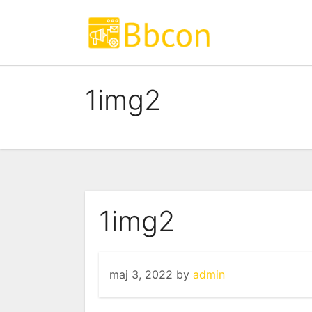
Skip
to
content
1img2
1img2
maj 3, 2022
by
admin