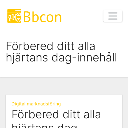
Skip
to
content
Förbered ditt alla
hjärtans dag-innehåll
Digital marknadsföring
Förbered ditt alla
hjärtans dag-