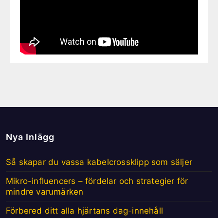
Nya Inlägg
Så skapar du vassa kabelcrossklipp som säljer
Mikro-influencers – fördelar och strategier för
mindre varumärken
Förbered ditt alla hjärtans dag-innehåll